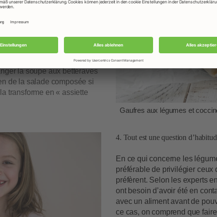
ts peut faire des miracles.
comme par magie, en plat
s. Les enfants adorent ça. Les
vies avec un dip remportent
 Faites preuve d’imagination :
anger la soupe aux betteraves
ien de la salade composée si
la transforme en « assiette
Gaufres aux légumes et coccine
4.
Tout est une question d’habitu
En ce qui concerne les légumes
préférable de privilégier ceux
préfèrent. Selon les experts en
ont besoin d’avoir été en cont
avec un aliment avant de pouv
ce cas, on comprend que faire