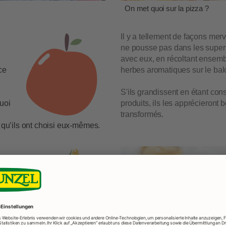
On met quoi sur la pizza ?
Il y a tellement de façons mer
ne pousse pas dans les superm
avec eux, en récoltant ensembl
ce
herbes aromatiques sur le bal
S'ils grandissent en étant con
uoi
produits, ils les apprécieront
transformés.
e qu’ils ont choisi eux-mêmes.
 vrai pour
plats pour
le en
r avec
c une
re, certes, mais une belle