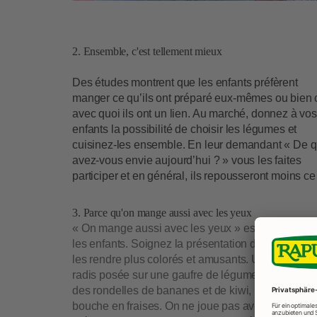
2. Ensemble, c'est tellement mieux
Des études montrent que les enfants préfèrent
manger ce qu’ils ont préparé eux-mêmes ou bien 
avec quoi ils ont un lien. Au marché, donnez à vos
enfants la possibilité de choisir les légumes et
cuisinez-les ensemble. En leur demandant « De q
avez-vous envie aujourd’hui ? » vous les faites
participer et en général, ils repousseront moins c
3. Parce qu'on mange aussi avec les yeux
« On mange aussi avec les yeux » est encore plus
les enfants. Soignez la présentation de vos petits 
les rendre plus colorés et amusants. Une coccinel
radis posée sur une gaufre de légumes, un palmie
des rondelles de bananes et de kiwi, un toast ave
bouche en fraises. On ne joue pas avec la nourritu