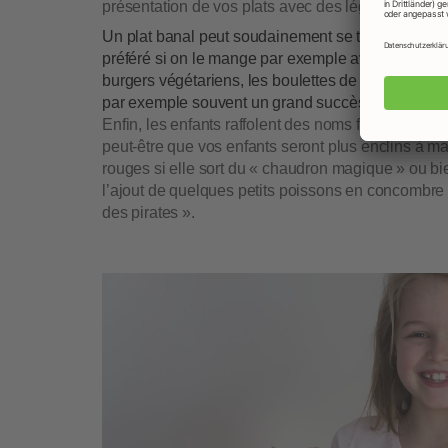
présentation de vos plats avec des légumes ou frui
Un plat banal peut soudainement se transformer, 
préféré si on le mange par exemple avec les doigt
burgers végétariens, les boulettes de légumes ser
par exemple souvent un grand succès.
Enfin, les enfants raffolent des noms fantaisistes.
peut-être que vos enfants seront plus enclins à m
rouges si elle sort du « chaudron magique » ou b
l’ajout de quelques petits poissons en concombre 
des pirates ».