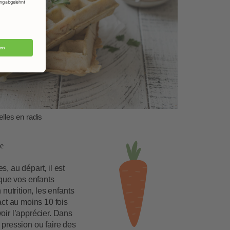
lles en radis
de
, au départ, il est
 que vos enfants
 nutrition, les enfants
act au moins 10 fois
oir l’apprécier. Dans
 pression ou faire des