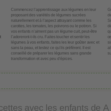
Commencez l’apprentissage aux légumes en leur
G
proposant des variétés de légumes sucrées
d
naturellement et à l’aspect attrayant comme les
S
carottes, les tomates, les poivrons ou le potiron. Si
d
vos enfants n’aiment pas un légume cuit, peut-être
qu
t
l’adoreront-t-ils cru. Faites toucher et sentir les
œ
légumes à vos enfants, faites les leur goûter avec et
s
sans la peau, et testez ce qu’ils préfèrent. Il est
al
conseillé de préparer les légumes sans grande
su
transformation et avec peu d’épices.
ettes avec les enfants de A