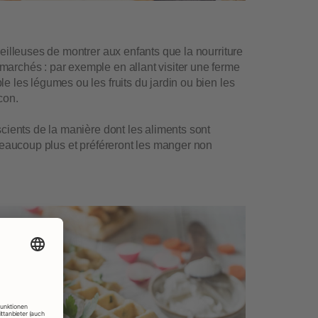
veilleuses de montrer aux enfants que la nourriture
archés : par exemple en allant visiter une ferme
e les légumes ou les fruits du jardin ou bien les
con.
scients de la manière dont les aliments sont
 beaucoup plus et préféreront les manger non