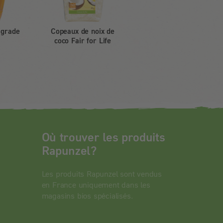
 grade
Copeaux de noix de
coco Fair for Life
Où trouver les produits
Rapunzel?
Les produits Rapunzel sont vendus
en France uniquement dans les
magasins bios spécialisés.