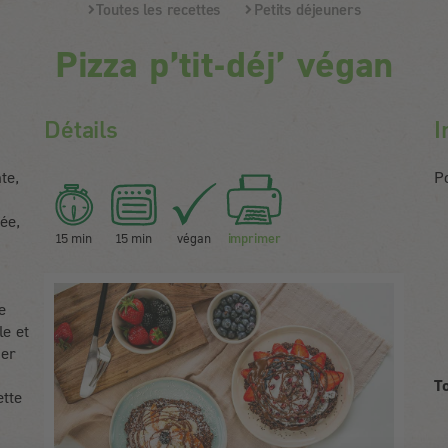
Toutes les recettes
Petits déjeuners
Pizza p’tit-déj’ végan
Détails
I
te,
Po
ée,
15 min
15 min
végan
imprimer
e
le et
ger
T
ette