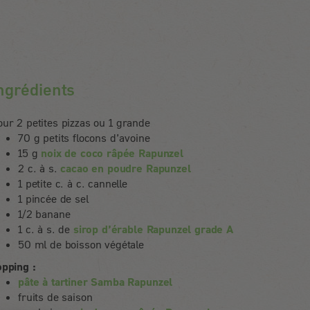
ngrédients
ur 2 petites pizzas ou 1 grande
70 g petits flocons d’avoine
15 g
noix de coco râpée Rapunzel
2 c. à s.
cacao en poudre Rapunzel
1 petite c. à c. cannelle
1 pincée de sel
1/2 banane
1 c. à s. de
sirop d’érable Rapunzel grade A
50 ml de boisson végétale
opping :
pâte à tartiner Samba Rapunzel
fruits de saison