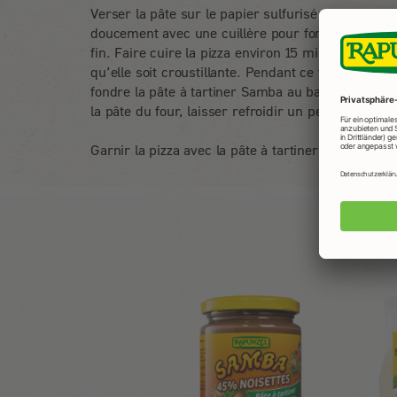
Verser la pâte sur le papier sulfurisé et étaler
doucement avec une cuillère pour former un cerc
fin. Faire cuire la pizza environ 15 minutes jusqu’
qu’elle soit croustillante. Pendant ce temps, faire
fondre la pâte à tartiner Samba au bain-marie. So
la pâte du four, laisser refroidir un peu, retirer 
Garnir la pizza avec la pâte à tartiner Samba liqui