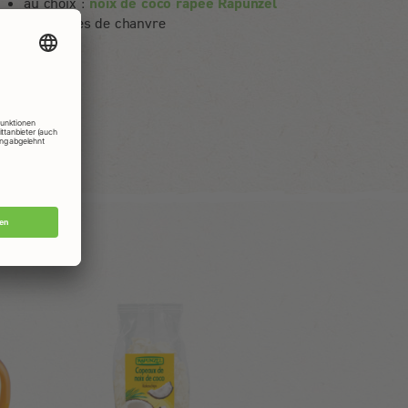
au choix :
noix de coco râpée Rapunzel
ou graines de chanvre