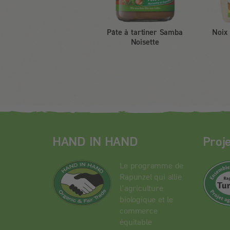
Pâte à tartiner Samba
Noix
Noisette
HAND IN HAND
Proj
Le programme de
Rapunzel qui allie
l’agriculture
biologique et le
commerce
équitable