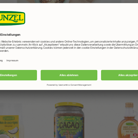
le
à ce
rtir
doucement du papier sulfurisé et poser sur une assiette.
de et le topping de votre choix.
Produits Rapunzel utilisés