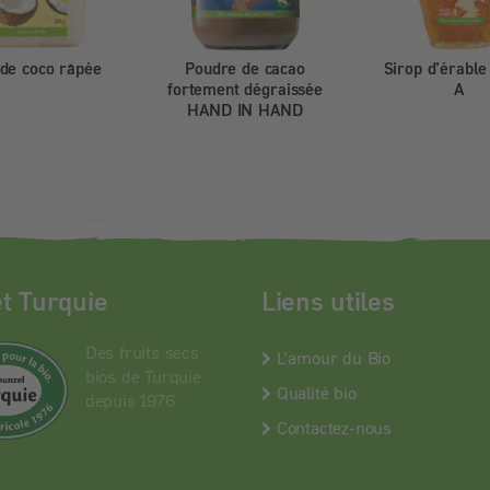
 de coco râpée
Poudre de cacao
Sirop d'érable
fortement dégraissée
A
HAND IN HAND
et Turquie
Liens utiles
Des fruits secs
L’amour du Bio
bios de Turquie
Qualité bio
depuis 1976
Contactez-nous