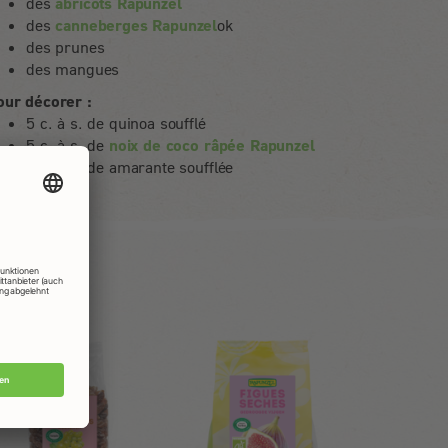
des
abricots Rapunzel
des
canneberges Rapunzel
ok
des prunes
des mangues
our décorer :
5 c. à s. de quinoa soufflé
5 c. à s. de
noix de coco râpée Rapunzel
5 c. à s. de amarante soufflée