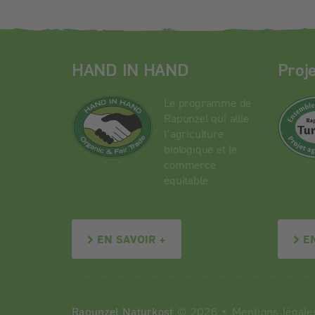
HAND IN HAND
Proj
Le programme de
Rapunzel qui allie
l’agriculture
biologique et le
commerce
équitable
EN SAVOIR +
E
Rapunzel Naturkost
© 2026 •
Mentions légale