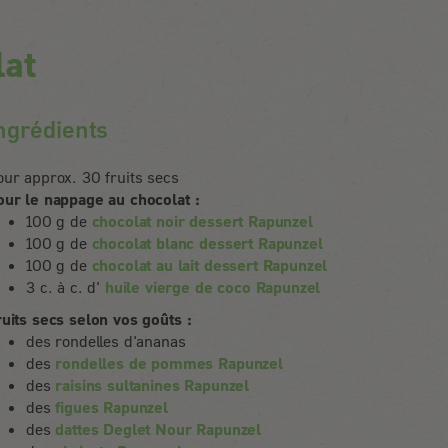
lat
ngrédients
our approx. 30 fruits secs
our le nappage au chocolat :
100 g de
chocolat noir dessert Rapunzel
100 g de
chocolat blanc dessert Rapunzel
100 g de
chocolat au lait dessert Rapunzel
3 c. à c. d'
huile vierge de coco Rapunzel
ruits secs selon vos goûts :
des rondelles d'ananas
des
rondelles de pommes Rapunzel
des
raisins sultanines Rapunzel
des
figues Rapunzel
des
dattes Deglet Nour Rapunzel