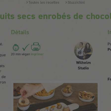
Toutes les recettes
Stuzzichini
uits secs enrobés de choco
Détails
I
é.
P
P
20 min
végan
imprimer
aque
Wilhelm
ats
Studio
r
u de
F
iron