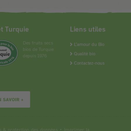
et Turquie
Liens utiles
Des fruits secs
L’amour du Bio
bios de Turquie
Qualité bio
depuis 1976
Contactez-nous
N SAVOIR +
s
&
protection des données
•
Imprimer la