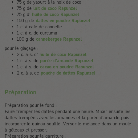
75 g de yaourt à la noix de coco
75 g de
lait de coco Rapunzel
75 g d'
huile de coco Rapunzel
150 g de
dattes en poudre Rapunzel
1 c. à café de cannelle
1 c. à c. de curcuma
100 g de
canneberges Rapunzel
pour le glaçage :
2 c. à s. d'
huile de coco Rapunzel
1 c. à s. de
purée d'amande Rapunzel
1 c. à s. de
cacao en poudre Rapunzel
2 c. à s. de
poudre de dattes Rapunzel
Préparation
Préparation pour le fond :
Faire tremper les dattes pendant une heure. Mixer ensuite les
dattes trempées avec les amandes et la purée d’amande puis
incorporer le quinoa soufflé. Verser le mélange dans un moule
à gâteaux et presser.
Préparation pour la garniture :