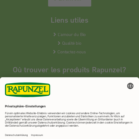
Liens utiles
L’amour du Bio
Qualité bio
Contactez-nous
Où trouver les produits Rapunzel?
Les produits Rapunzel sont vendus en France uniquement dans les
magasins bios spécialisés.
MAGASINS BIOS
Rapunzel Naturkost
© 2026 •
Mentions légales
&
protection des