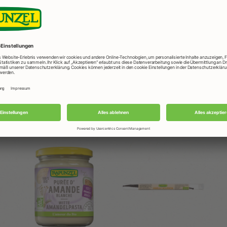
ans
tir
 et
Produits Rapunzel utilisés