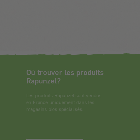
Où trouver les produits
Rapunzel?
Les produits Rapunzel sont vendus
en France uniquement dans les
magasins bios spécialisés.