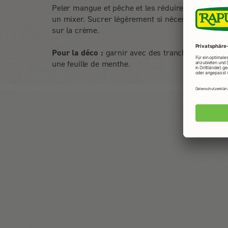
Peler mangue et pêche et les réduire en purée d
un mixer. Sucrer légèrement si nécessaire. Répar
sur la crème.
Pour la déco :
garnir avec des tranches de pêche
une feuille de menthe.