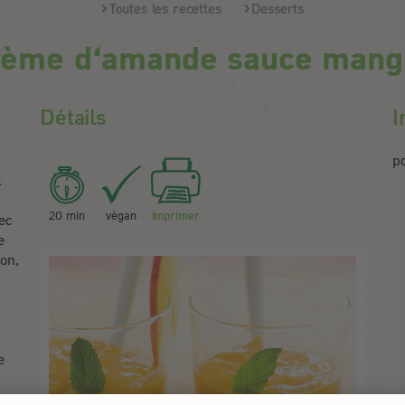
Toutes les recettes
Desserts
rème d‘amande sauce mang
Détails
I
p
.
20 min
végan
imprimer
ec
e
don,
e