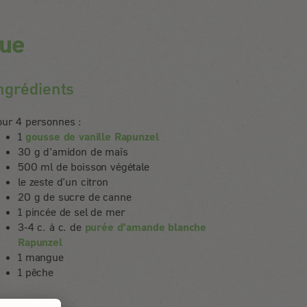
ue
ngrédients
our 4 personnes :
1
gousse de vanille Rapunzel
30 g d'amidon de maïs
500 ml de boisson végétale
le zeste d'un citron
20 g de sucre de canne
1 pincée de sel de mer
3-4 c. à c. de
purée d’amande blanche
Rapunzel
1 mangue
1 pêche