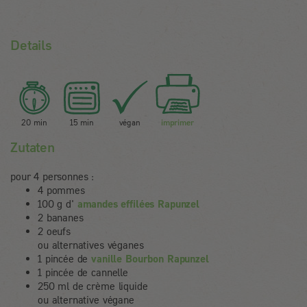
Details
20 min
15 min
végan
imprimer
Zutaten
pour 4 personnes :
4 pommes
100 g d'
amandes effilées Rapunzel
2 bananes
2 oeufs
ou alternatives véganes
1 pincée de
vanille Bourbon Rapunzel
1 pincée de cannelle
250 ml de crème liquide
ou alternative végane