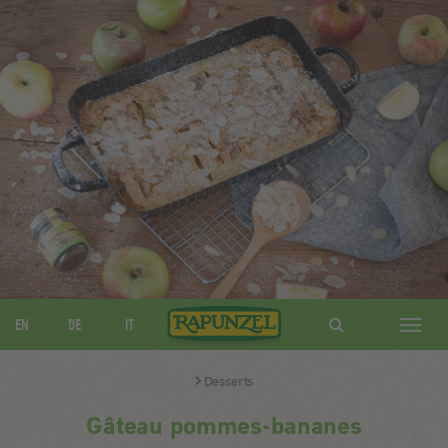
EN
DE
IT
Navig
ein-/
Desserts
Gâteau pommes-bananes