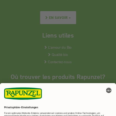
EN SAVOIR +
Liens utiles
L’amour du Bio
Qualité bio
Contactez-nous
Où trouver les produits Rapunzel?
Les produits Rapunzel sont vendus en France uniquement dans les
magasins bios spécialisés.
MAGASINS BIOS