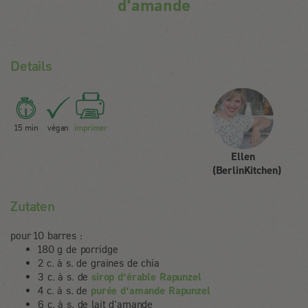
d'amande
Details
15 min
végan
imprimer
Ellen
(BerlinKitchen)
Zutaten
pour 10 barres :
180 g de porridge
2 c. à s. de graines de chia
3 c. à s. de
sirop d‘érable Rapunzel
4 c. à s. de
purée d‘amande Rapunzel
6 c. à s. de lait d‘amande