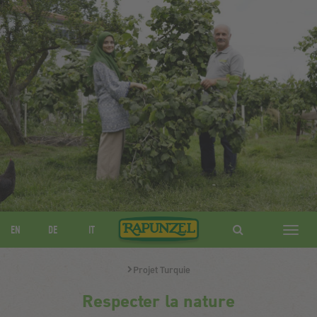
EN
DE
IT
Navig
ein-/
Projet Turquie
Respecter la nature