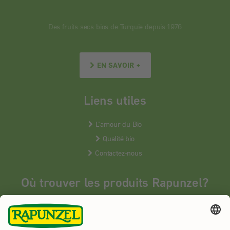
Des fruits secs bios de Turquie depuis 1976
EN SAVOIR +
Liens utiles
L’amour du Bio
Qualité bio
Contactez-nous
Où trouver les produits Rapunzel?
Les produits Rapunzel sont vendus en France uniquement dans les
magasins bios spécialisés.