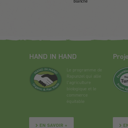
blanche
HAND IN HAND
Proj
Le programme de
Rapunzel qui allie
l’agriculture
biologique et le
commerce
équitable
EN SAVOIR +
E