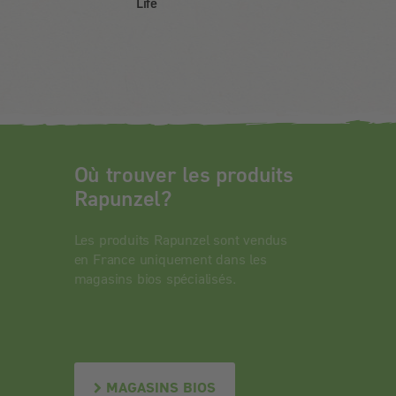
Life
Où trouver les produits
Rapunzel?
Les produits Rapunzel sont vendus
en France uniquement dans les
magasins bios spécialisés.
MAGASINS BIOS