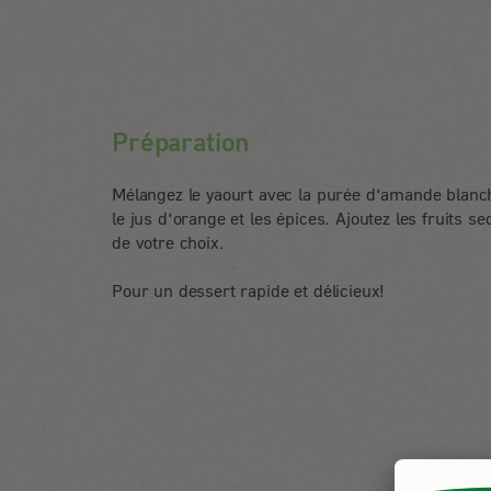
Préparation
Mélangez le yaourt avec la purée d‘amande blanc
le jus d‘orange et les épices. Ajoutez les fruits se
de votre choix.
Pour un dessert rapide et délicieux!