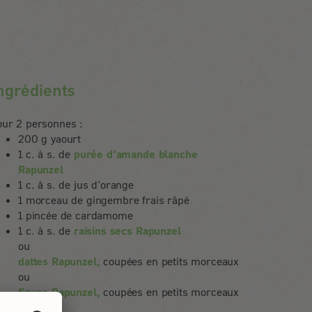
ngrédients
our 2 personnes :
200 g yaourt
1 c. à s. de
purée d‘amande blanche
Rapunzel
1 c. à s. de jus d'orange
1 morceau de gingembre frais râpé
1 pincée de cardamome
1 c. à s. de
raisins secs Rapunzel
ou
dattes Rapunzel,
coupées en petits morceaux
ou
figues Rapunzel,
coupées en petits morceaux
ou