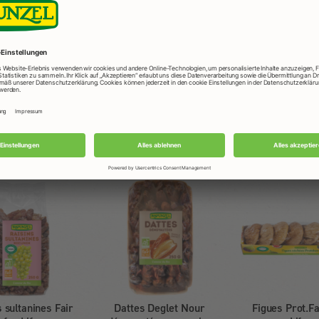
Produits Rapunzel utilisés
 sultanines Fair
Dattes Deglet Nour
Figues Prot.Fa