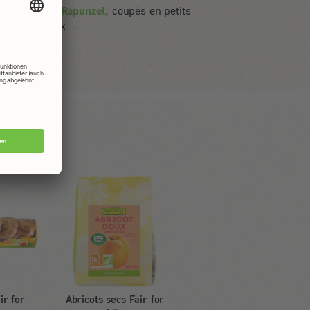
abricots Rapunzel,
coupés en petits
morceaux
ir for
Abricots secs Fair for