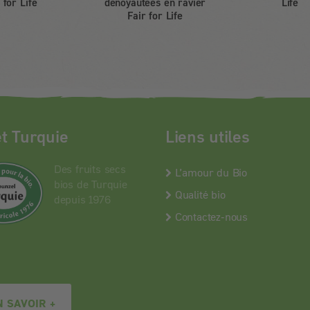
for Life
dénoyautées en ravier
Life
Fair for Life
et Turquie
Liens utiles
Des fruits secs
L’amour du Bio
bios de Turquie
Qualité bio
depuis 1976
Contactez-nous
N SAVOIR +