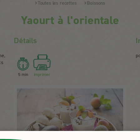
Toutes les recettes
Boissons
Yaourt à l'orientale
Détails
I
he,
p
cs
5 min
imprimer