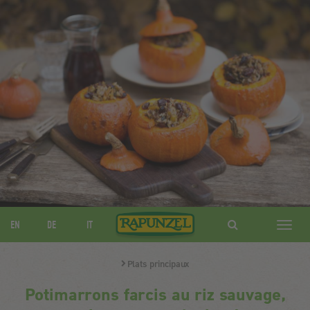
EN
DE
IT
Navig
ein-/
Plats principaux
Potimarrons farcis au riz sauvage,