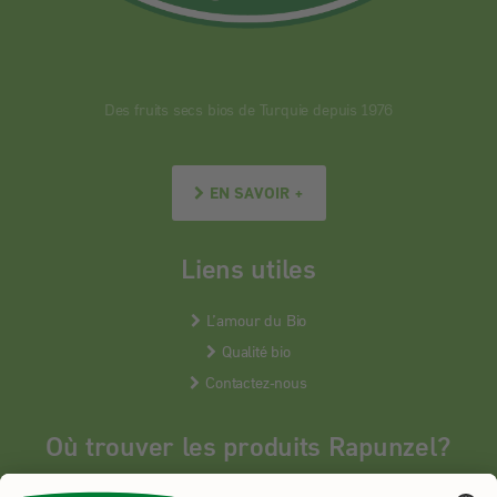
Des fruits secs bios de Turquie depuis 1976
EN SAVOIR +
Liens utiles
L’amour du Bio
Qualité bio
Contactez-nous
Où trouver les produits Rapunzel?
Les produits Rapunzel sont vendus en France uniquement dans les