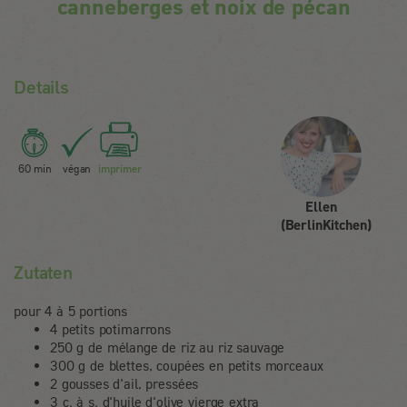
canneberges et noix de pécan
Details
60 min
végan
imprimer
Ellen
(BerlinKitchen)
Zutaten
pour 4 à 5 portions
4 petits potimarrons
250 g de mélange de riz au riz sauvage
300 g de blettes, coupées en petits morceaux
2 gousses d'ail, pressées
3 c. à s. d'huile d'olive vierge extra