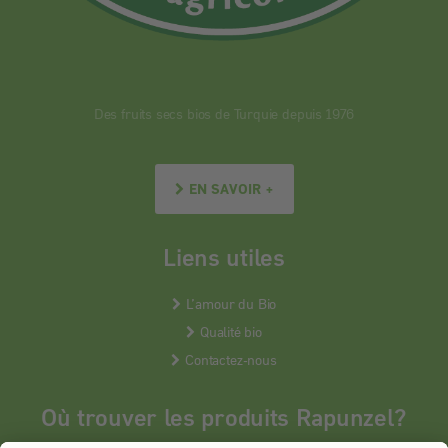
Des fruits secs bios de Turquie depuis 1976
EN SAVOIR +
Liens utiles
L’amour du Bio
Qualité bio
Contactez-nous
Où trouver les produits Rapunzel?