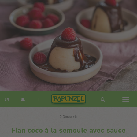
EN
DE
IT
Navig
ein-/
Desserts
Flan coco à la semoule avec sauce