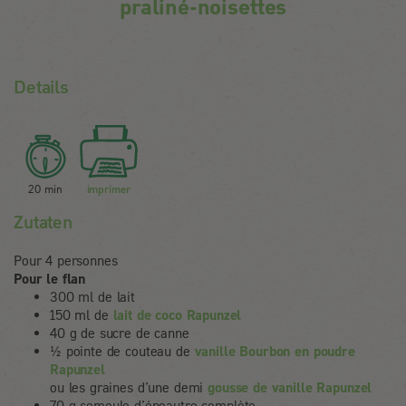
praliné-noisettes
Details
20 min
imprimer
Zutaten
Pour 4 personnes
Pour le flan
300 ml de lait
150 ml de
lait de coco Rapunzel
40 g de sucre de canne
½ pointe de couteau de
vanille Bourbon en poudre
Rapunzel
ou les graines d’une demi
gousse de vanille Rapunzel
70 g semoule d’épeautre complète