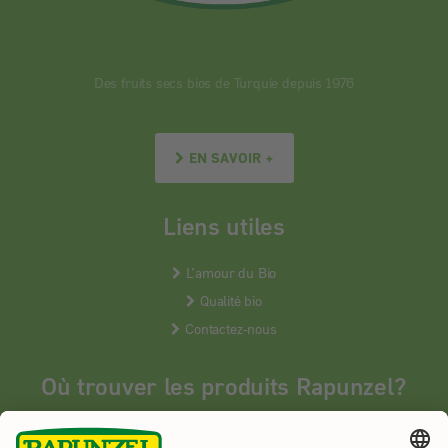
Des fruits secs bios de Turquie depuis 1976
EN SAVOIR +
Liens utiles
L’amour du Bio
Qualité bio
Contactez-nous
Où trouver les produits Rapunzel?
Les produits Rapunzel sont vendus en France uniquement dans les