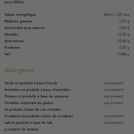
pour 100ml
Valeur énergétique
449 kJ / 105 kcal
Matières grasses
0,00 g
dont acides gras saturés
0,00 g
Glucides
21,00 g
dont sucres
20,00 g
Protéines
0,70 g
Sel
0,080 g
Allergènes
Oeufs et produits à base d'oeufs
non présent
Arachides et produits à base d'arachides
non présent
Poisson et produits à base de poissons
non présent
Céréales contenant du gluten
non présent
et produits à base de ces céréales
Crustacés et produits à base de crustacés
non présent
Lait et produits à base de lait
non présent
y compris de lactose