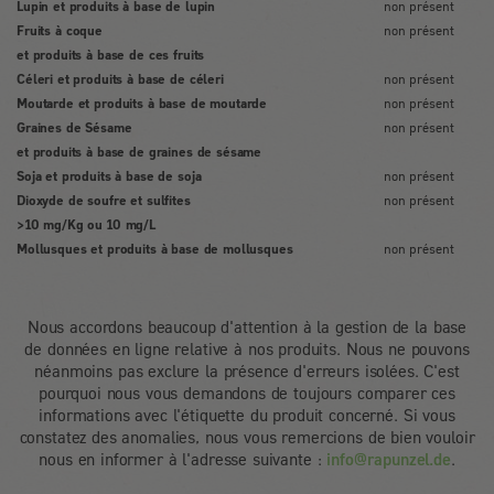
Lupin et produits à base de lupin
non présent
Fruits à coque
non présent
et produits à base de ces fruits
Céleri et produits à base de céleri
non présent
Moutarde et produits à base de moutarde
non présent
Graines de Sésame
non présent
et produits à base de graines de sésame
Soja et produits à base de soja
non présent
Dioxyde de soufre et sulfites
non présent
>10 mg/Kg ou 10 mg/L
Mollusques et produits à base de mollusques
non présent
Nous accordons beaucoup d'attention à la gestion de la base
de données en ligne relative à nos produits. Nous ne pouvons
néanmoins pas exclure la présence d'erreurs isolées. C'est
pourquoi nous vous demandons de toujours comparer ces
informations avec l'étiquette du produit concerné. Si vous
constatez des anomalies, nous vous remercions de bien vouloir
nous en informer à l'adresse suivante :
info@rapunzel.de
.