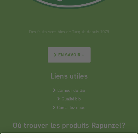
Des fruits secs bios de Turquie depuis 1976
EN SAVOIR +
Liens utiles
L’amour du Bio
Qualité bio
Contactez-nous
Où trouver les produits Rapunzel?