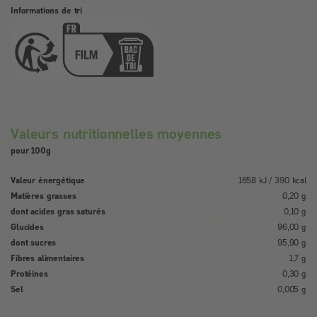
Informations de tri
Valeurs nutritionnelles moyennes
pour 100g
Valeur énergétique
1658 kJ / 390 kcal
Matières grasses
0,20 g
dont acides gras saturés
0,10 g
Glucides
96,00 g
dont sucres
95,90 g
Fibres alimentaires
1,7 g
Protéines
0,30 g
Sel
0,005 g