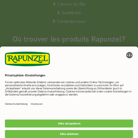
L’amour du Bio
Qualité bio
Contactez-nous
Où trouver les produits Rapunzel?
Les produits Rapunzel sont vendus en France uniquement dans les
magasins bios spécialisés.
MAGASINS BIOS
Rapunzel Naturkost
© 2026 •
Mentions légales
&
protection des
données
•
Imprimer la page
•
Paramètres de confidentialité