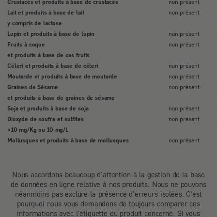
Crustacés et produits à base de crustacés
non présent
Lait et produits à base de lait
non présent
y compris de lactose
Lupin et produits à base de lupin
non présent
Fruits à coque
non présent
et produits à base de ces fruits
Céleri et produits à base de céleri
non présent
Moutarde et produits à base de moutarde
non présent
Graines de Sésame
non présent
et produits à base de graines de sésame
Soja et produits à base de soja
non présent
Dioxyde de soufre et sulfites
non présent
>10 mg/Kg ou 10 mg/L
Mollusques et produits à base de mollusques
non présent
Nous accordons beaucoup d'attention à la gestion de la base
de données en ligne relative à nos produits. Nous ne pouvons
néanmoins pas exclure la présence d'erreurs isolées. C'est
pourquoi nous vous demandons de toujours comparer ces
informations avec l'étiquette du produit concerné. Si vous