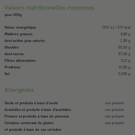
Valeurs nutritionnelles moyennes
pour 100g
Valeur énergétique
1572 kJ / 373 kcal
Matières grasses
4,80 g
dont acides gras saturés
2,90 g
Glucides
65,50 g
dont sucres
57,00 g
Fibres alimentaires
12,0 g
Protéines
10,90 g
Sel
0,005 g
Allergènes
Oeufs et produits à base d'oeufs
non présent
Arachides et produits à base d'arachides
non présent
Poisson et produits à base de poissons
non présent
Céréales contenant du gluten
non présent
et produits à base de ces céréales