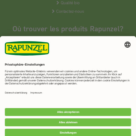
Qualité bio
Contactez-nous
Où trouver les produits Rapunzel?
Les produits Rapunzel sont vendus en France uniquement dans les
magasins bios spécialisés.
MAGASINS BIOS
Rapunzel Naturkost
© 2026 •
Mentions légales
&
protection des
données
•
Imprimer la page
•
Paramètres de confidentialité