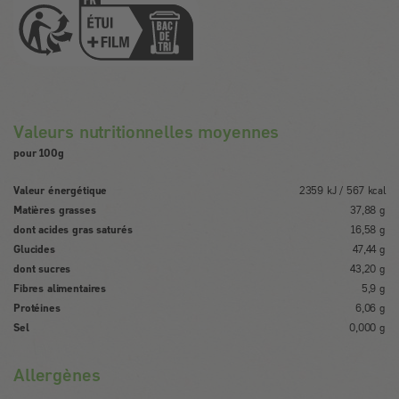
Valeurs nutritionnelles moyennes
pour 100g
Valeur énergétique
2359 kJ / 567 kcal
Matières grasses
37,88 g
dont acides gras saturés
16,58 g
Glucides
47,44 g
dont sucres
43,20 g
Fibres alimentaires
5,9 g
Protéines
6,06 g
Sel
0,000 g
Allergènes