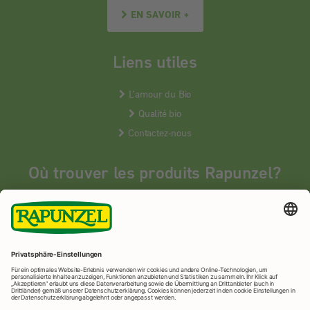
EN SAVOIR +
Liens utiles
L’amour du Bio
Qualité bio
Contactez-nous
Où trouver les produits Rapunzel?
Les produits Rapunzel sont vendus en France uniquement dans les
magasins bios spécialisés.
MAGASINS BIOS