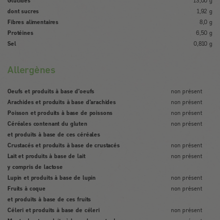
Glucides
13,00 g
dont sucres
1,92 g
Fibres alimentaires
8,0 g
Protéines
6,50 g
Sel
0,810 g
Allergènes
Oeufs et produits à base d'oeufs
non présent
Arachides et produits à base d'arachides
non présent
Poisson et produits à base de poissons
non présent
Céréales contenant du gluten
non présent
et produits à base de ces céréales
Crustacés et produits à base de crustacés
non présent
Lait et produits à base de lait
non présent
y compris de lactose
Lupin et produits à base de lupin
non présent
Fruits à coque
non présent
et produits à base de ces fruits
Céleri et produits à base de céleri
non présent