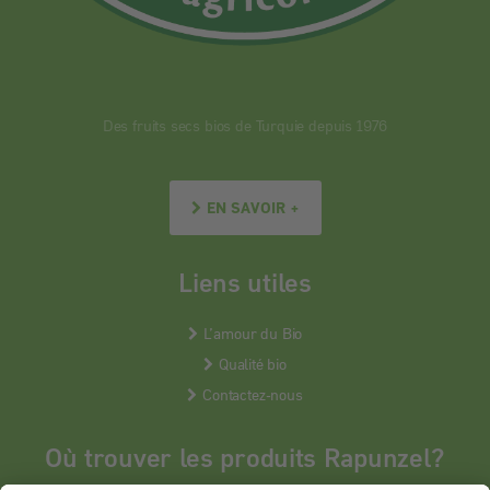
Des fruits secs bios de Turquie depuis 1976
EN SAVOIR +
Liens utiles
L’amour du Bio
Qualité bio
Contactez-nous
Où trouver les produits Rapunzel?