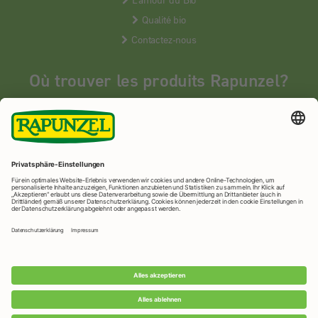
Qualité bio
Contactez-nous
Où trouver les produits Rapunzel?
Les produits Rapunzel sont vendus en France uniquement dans les
magasins bios spécialisés.
MAGASINS BIOS
Rapunzel Naturkost
© 2026 •
Mentions légales
&
protection des
données
•
Imprimer la page
•
Paramètres de confidentialité