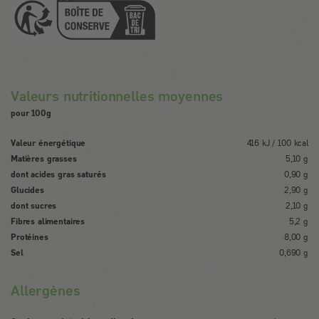
Valeurs nutritionnelles moyennes
pour 100g
Valeur énergétique
416 kJ / 100 kcal
Matières grasses
5,10 g
dont acides gras saturés
0,90 g
Glucides
2,90 g
dont sucres
2,10 g
Fibres alimentaires
5,2 g
Protéines
8,00 g
Sel
0,690 g
Allergènes