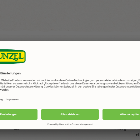
Valeurs nutritionnelles
A
moyennes
Oe
pour 100g
Ar
nt
Po
Valeur énergétique
386 kJ / 92 kcal
Cé
Matières grasses
0,80 g
et
dont acides gras saturés
0,14 g
Cr
Glucides
11,61 g
La
dont sucres
1,09 g
y 
Fibres alimentaires
6,4 g
Lu
Protéines
6,36 g
Fr
Sel
0,538 g
et