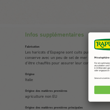
Infos supplémentaires
Fabrication
Les haricots d'Espagne sont cuits puis mis en
conserve avec un peu de sel de mer et d'eau ava
d'être chauffés pour assurer leur conservation.
Origine
Italie
Origine des matières premières
agriculture non EU
Origine des matières premières principales