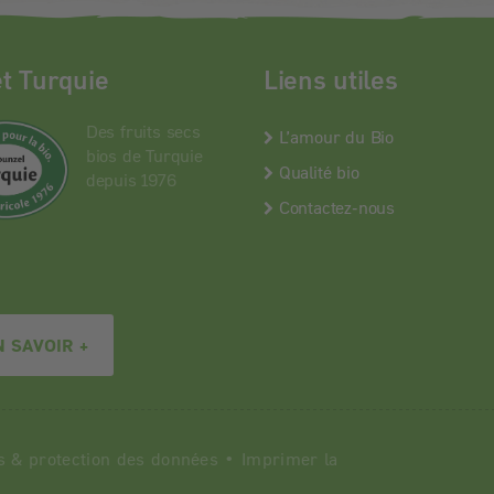
et Turquie
Liens utiles
Des fruits secs
L’amour du Bio
bios de Turquie
Qualité bio
depuis 1976
Contactez-nous
N SAVOIR +
s
&
protection des données
•
Imprimer la