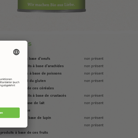
llergènes
ufs et produits à base d'oeufs
non présent
achides et produits à base d'arachides
non présent
isson et produits à base de poissons
non présent
réales contenant du gluten
non présent
 produits à base de ces céréales
ustacés et produits à base de crustacés
non présent
it et produits à base de lait
non présent
compris de lactose
pin et produits à base de lupin
non présent
uits à coque
non présent
 produits à base de ces fruits