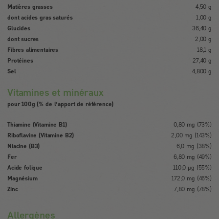
Matières grasses
4,50 g
dont acides gras saturés
1,00 g
Glucides
36,40 g
dont sucres
2,00 g
Fibres alimentaires
18,1 g
Protéines
27,40 g
Sel
4,800 g
Vitamines et minéraux
pour 100g (% de l‘apport de référence)
Thiamine (Vitamine B1)
0,80 mg (73%)
Riboflavine (Vitamine B2)
2,00 mg (143%)
Niacine (B3)
6,0 mg (38%)
Fer
6,80 mg (49%)
Acide folique
110,0 µg (55%)
Magnésium
172,0 mg (46%)
Zinc
7,80 mg (78%)
Allergènes