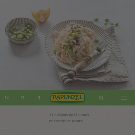
Zurück
We
EN
DE
IT
Navig
ein-/
Bouillons de légumes
et flocons de levure