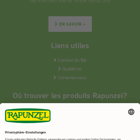
Des fruits secs bios de Turquie depuis 1976
EN SAVOIR +
Liens utiles
L’amour du Bio
Qualité bio
Contactez-nous
Où trouver les produits Rapunzel?
Les produits Rapunzel sont vendus en France uniquement dans les
magasins bios spécialisés.
MAGASINS BIOS