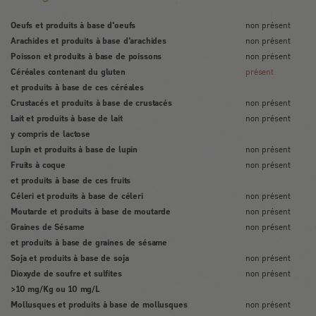
Oeufs et produits à base d'oeufs
non présent
Arachides et produits à base d'arachides
non présent
Poisson et produits à base de poissons
non présent
Céréales contenant du gluten
présent
et produits à base de ces céréales
Crustacés et produits à base de crustacés
non présent
Lait et produits à base de lait
non présent
y compris de lactose
Lupin et produits à base de lupin
non présent
Fruits à coque
non présent
et produits à base de ces fruits
Céleri et produits à base de céleri
non présent
Moutarde et produits à base de moutarde
non présent
Graines de Sésame
non présent
et produits à base de graines de sésame
Soja et produits à base de soja
non présent
Dioxyde de soufre et sulfites
non présent
>10 mg/Kg ou 10 mg/L
Mollusques et produits à base de mollusques
non présent