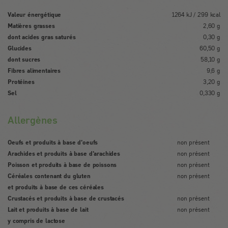
Valeur énergétique
1264 kJ / 299 kcal
Matières grasses
2,60 g
dont acides gras saturés
0,30 g
Glucides
60,50 g
dont sucres
58,10 g
Fibres alimentaires
9,6 g
Protéines
3,20 g
Sel
0,330 g
Allergènes
Oeufs et produits à base d'oeufs
non présent
Arachides et produits à base d'arachides
non présent
Poisson et produits à base de poissons
non présent
Céréales contenant du gluten
non présent
et produits à base de ces céréales
Crustacés et produits à base de crustacés
non présent
Lait et produits à base de lait
non présent
y compris de lactose