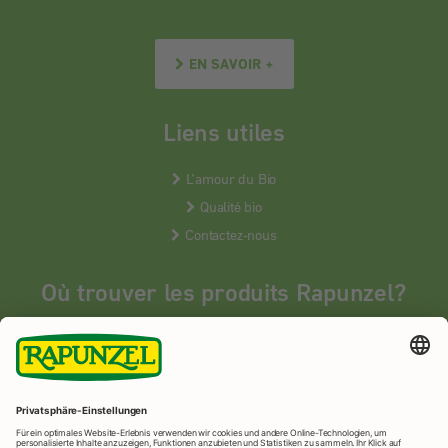
EN SAVOIR +
Liens utiles
L’amour du Bio
Qualité bio
Contactez-nous
Où trouver les produits Rapunzel?
Les produits Rapunzel sont vendus en France uniquement dans les
magasins bios spécialisés.
MAGASINS BIOS