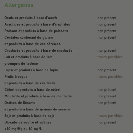
Allergènes
Oeufs et produits à base d'oeufs
non présent
Arachides et produits à base d'arachides
non présent
Poisson et produits à base de poissons
non présent
Céréales contenant du gluten
non présent
et produits à base de ces céréales
Crustacés et produits à base de crustacés
non présent
Lait et produits à base de lait
traces possibles
y compris de lactose
Lupin et produits à base de lupin
non présent
Fruits à coque
traces possibles
et produits à base de ces fruits
Céleri et produits à base de céleri
non présent
Moutarde et produits à base de moutarde
non présent
Graines de Sésame
non présent
et produits à base de graines de sésame
Soja et produits à base de soja
traces possibles
Dioxyde de soufre et sulfites
non présent
>10 mg/Kg ou 10 mg/L