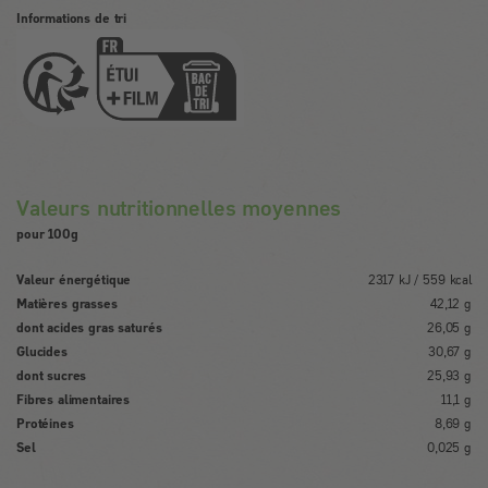
Informations de tri
Valeurs nutritionnelles moyennes
pour 100g
Valeur énergétique
2317 kJ / 559 kcal
Matières grasses
42,12 g
dont acides gras saturés
26,05 g
Glucides
30,67 g
dont sucres
25,93 g
Fibres alimentaires
11,1 g
Protéines
8,69 g
Sel
0,025 g