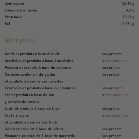
dont sucres
32,40 g
Fibres alimentaires
4,3 g
Protéines
10,10 g
Sel
0,061 g
Allergènes
Oeufs et produits à base d'oeufs
non présent
Arachides et produits à base d'arachides
traces possibles
Poisson et produits à base de poissons
non présent
Céréales contenant du gluten
non présent
et produits à base de ces céréales
Crustacés et produits à base de crustacés
non présent
Lait et produits à base de lait
traces possibles
y compris de lactose
Lupin et produits à base de lupin
non présent
Fruits à coque
traces possibles
et produits à base de ces fruits
Céleri et produits à base de céleri
non présent
Moutarde et produits à base de moutarde
non présent