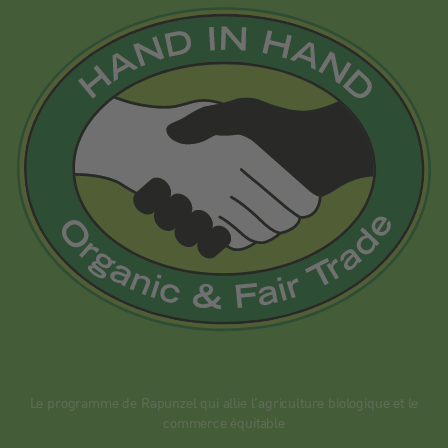
Le programme de Rapunzel qui allie l’agriculture biologique et le
commerce équitable