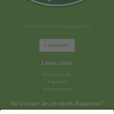
Des fruits secs bios de Turquie depuis 1976
EN SAVOIR +
Liens utiles
L’amour du Bio
Qualité bio
Contactez-nous
Où trouver les produits Rapunzel?