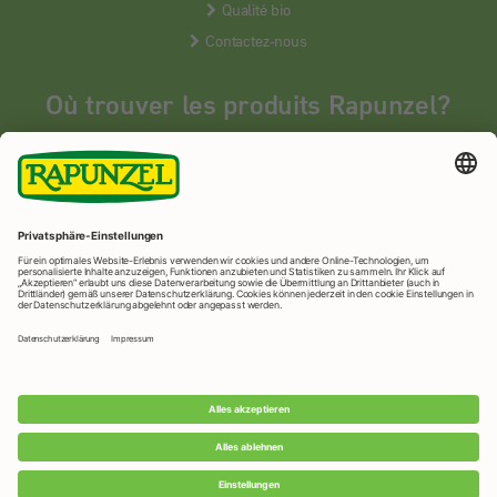
Qualité bio
Contactez-nous
Où trouver les produits Rapunzel?
Les produits Rapunzel sont vendus en France uniquement dans les
magasins bios spécialisés.
MAGASINS BIOS
Rapunzel Naturkost
© 2026 •
Mentions légales
&
protection des
données
•
Imprimer la page
•
Paramètres de confidentialité