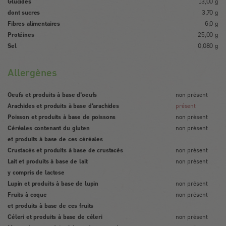
Glucides
13,00 g
dont sucres
3,70 g
Fibres alimentaires
6,0 g
Protéines
25,00 g
Sel
0,080 g
Allergènes
Oeufs et produits à base d'oeufs
non présent
Arachides et produits à base d'arachides
présent
Poisson et produits à base de poissons
non présent
Céréales contenant du gluten
non présent
et produits à base de ces céréales
Crustacés et produits à base de crustacés
non présent
Lait et produits à base de lait
non présent
y compris de lactose
Lupin et produits à base de lupin
non présent
Fruits à coque
non présent
et produits à base de ces fruits
Céleri et produits à base de céleri
non présent