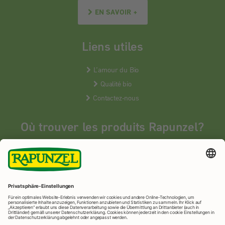
EN SAVOIR +
Liens utiles
L’amour du Bio
Qualité bio
Contactez-nous
Où trouver les produits Rapunzel?
Les produits Rapunzel sont vendus en France uniquement dans les
magasins bios spécialisés.
MAGASINS BIOS