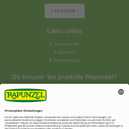
EN SAVOIR +
Liens utiles
L’amour du Bio
Qualité bio
Contactez-nous
Où trouver les produits Rapunzel?
Les produits Rapunzel sont vendus en France uniquement dans les
magasins bios spécialisés.
MAGASINS BIOS