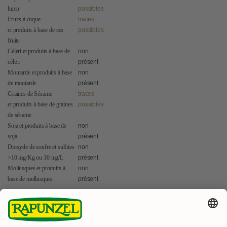
lupin
possibles
Fruits à coque
traces
et produits à base de ces
possibles
fruits
Céleri et produits à base de
non
céleri
présent
Moutarde et produits à base
non
de moutarde
présent
Graines de Sésame
traces
et produits à base de graines
possibles
de sésame
Soja et produits à base de
non
soja
présent
Dioxyde de soufre et sulfites
non
>10 mg/Kg ou 10 mg/L
présent
Mollusques et produits à
non
base de mollusques
présent
Nous accordons beaucoup d'attention à la gestion de la base de
données en ligne relative à nos produits. Nous ne pouvons