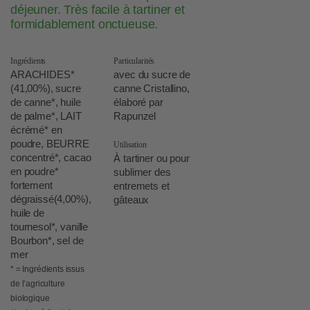
déjeuner. Très facile à tartiner et
formidablement onctueuse.
Ingrédients
Particularités
ARACHIDES*
avec du sucre de
(41,00%), sucre
canne Cristallino,
de canne*, huile
élaboré par
de palme*, LAIT
Rapunzel
écrémé* en
poudre, BEURRE
Utilisation
concentré*, cacao
À tartiner ou pour
en poudre*
sublimer des
fortement
entremets et
dégraissé(4,00%),
gâteaux
huile de
tournesol*, vanille
Bourbon*, sel de
mer
* = Ingrédients issus
de l’agriculture
biologique