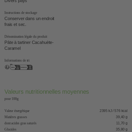
Divers pays
Instructions de stockage
Conserver dans un endroit
frais et sec.
Dénomination légale du produit
Pâte à tartiner Cacahuète-
Caramel
Informations de tri
Valeurs nutritionnelles moyennes
pour 100g
Valeur énergétique
2395 kJ / 576 kcal
Matières grasses
39,40 g
dont acides gras saturés
11,70 g
Glucides
35,80 g