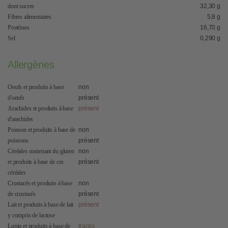
dont sucres
32,30 g
Fibres alimentaires
5,8 g
Protéines
16,70 g
Sel
0,290 g
Allergènes
Oeufs et produits à base
non
d'oeufs
présent
Arachides et produits à base
présent
d'arachides
Poisson et produits à base de
non
poissons
présent
Céréales contenant du gluten
non
et produits à base de ces
présent
céréales
Crustacés et produits à base
non
de crustacés
présent
Lait et produits à base de lait
présent
y compris de lactose
Lupin et produits à base de
traces