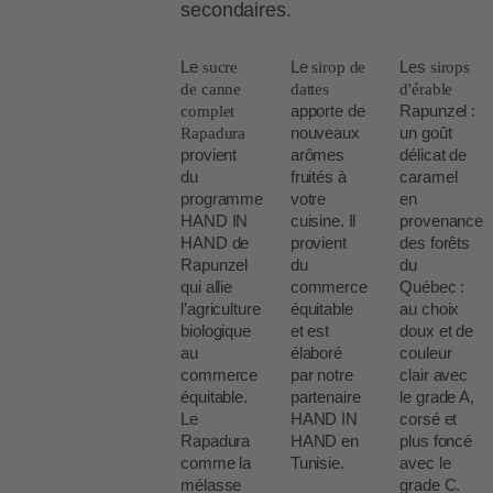
secondaires.
Le
Le
Les
sucre
sirop de
sirops
de canne
dattes
d'érable
apporte de
Rapunzel :
complet
nouveaux
un goût
Rapadura
provient
arômes
délicat de
du
fruités à
caramel
programme
votre
en
HAND IN
cuisine. Il
provenance
HAND de
provient
des forêts
Rapunzel
du
du
qui allie
commerce
Québec :
l’agriculture
équitable
au choix
biologique
et est
doux et de
au
élaboré
couleur
commerce
par notre
clair avec
équitable.
partenaire
le grade A,
Le
HAND IN
corsé et
Rapadura
HAND en
plus foncé
comme la
Tunisie.
avec le
mélasse
grade C.