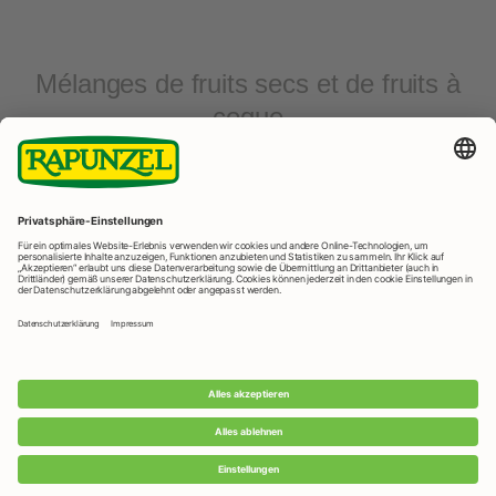
Mélanges de fruits secs et de fruits à
coque
Cocktail
Mélange
étudiant
professeur
Rapunzel Naturkost GmbH & Co. KG
Rapunzelstraße 1, D - 87764 Legau
Telefon: +49 (0) 8330 / 529 - 0
Telefax: +49 (0) 8330 / 529 - 1188
E-Mail: info@rapunzel.de