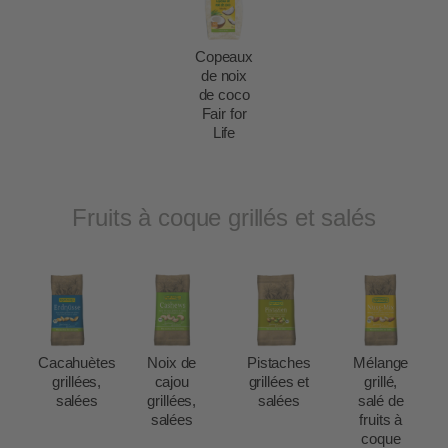
Copeaux
de noix
de coco
Fair for
Life
Fruits à coque grillés et salés
Cacahuètes
Noix de
Pistaches
Mélange
grillées,
cajou
grillées et
grillé,
salées
grillées,
salées
salé de
salées
fruits à
coque