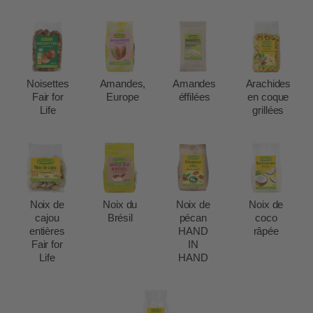
Noisettes
Amandes,
Amandes
Arachides
Fair for
Europe
éffilées
en coque
Life
grillées
Noix de
Noix du
Noix de
Noix de
cajou
Brésil
pécan
coco
entières
HAND
râpée
Fair for
IN
Life
HAND