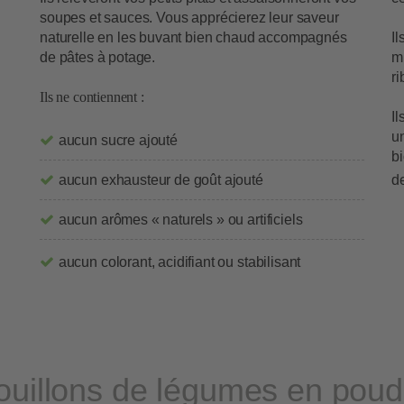
soupes et sauces. Vous apprécierez leur saveur
naturelle en les buvant bien chaud accompagnés
I
de pâtes à potage.
m
ri
Ils ne contiennent :
Il
un
aucun sucre ajouté
bi
aucun exhausteur de goût ajouté
de
aucun arômes « naturels » ou artificiels
aucun colorant, acidifiant ou stabilisant
ouillons de légumes en poud