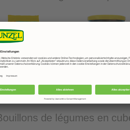
illon aux légumes en poudre,
Bouillon de légumes en pou
éco-recharge
Bouillons de légumes en cub