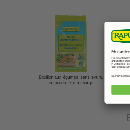
Bouillon aux légumes, sans levure,
Bou
en poudre éco-recharge