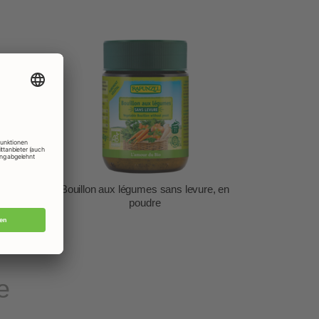
dre
Bouillon aux légumes sans levure, en
poudre
e