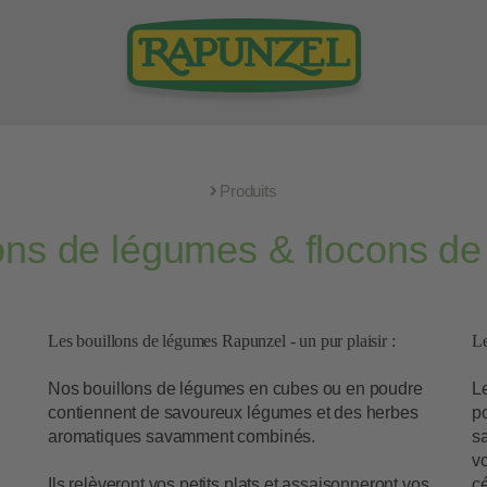
Produits
ons de légumes & flocons de
Les bouillons de légumes Rapunzel - un pur plaisir :
Le
Nos bouillons de légumes en cubes ou en poudre
L
contiennent de savoureux légumes et des herbes
po
aromatiques savamment combinés.
s
vo
Ils relèveront vos petits plats et assaisonneront vos
cé