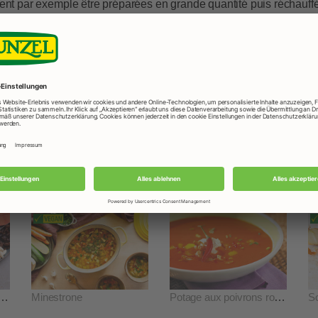
ent par exemple être préparées en grande quantité puis réchauffée
ngelé sans problème, ce qui est très pratique. Autre avantage et 
e de légumes, lentilles... aux valeurs nutritives des plus intéress
Les soupes de A à Z
it de coco, patates douces et pommes
Minestrone
Potage aux poivrons rouges
So