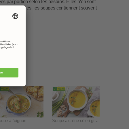
s par portion selon les besoins. Elles n'en sont
pas des moindres, les soupes contiennent souvent
antes.
upe à l‘oignon
Soupe alcaline céleri-gingembre et curcuma