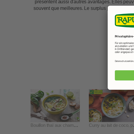
présentent aussi d'autres avantages. Elles peuv
souvent que meilleures. Le surplus peut être co
nombr
Bouillon thaï aux champignons et pak choi
Curry au la