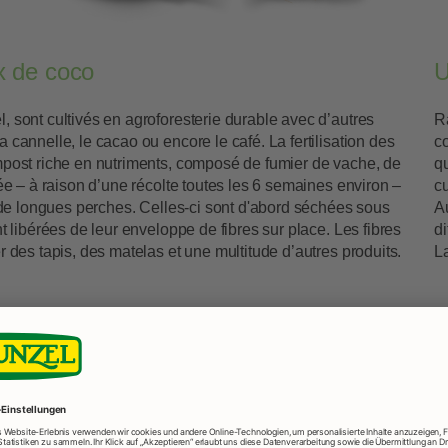
x de coco
U
, sont cultivés en agroforesterie durable avec d’autres
R
 cannelle, le cacao ou encore le café. La fertilisation des
co
ompost riche en nutriments, composé de fumier de vache, de
q
née – à raison d’une récolte toutes les 6 semaines environ –
c
de de longues perches. Celles-ci sont d'abord séchées sous
A
nt libérées de leur enveloppe de fibres sur place. Les fibres
di
r des tapis, des matelas et une multitude d’autres produits.
L
plus des produits coco Rap
Maintien et développement de la fertilité des sols et
accroissement de la biodiversité par l'agriculture