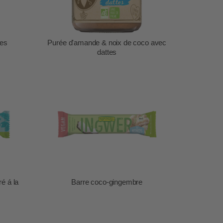
ées
Purée d'amande & noix de coco avec
dattes
é á la
Barre coco-gingembre