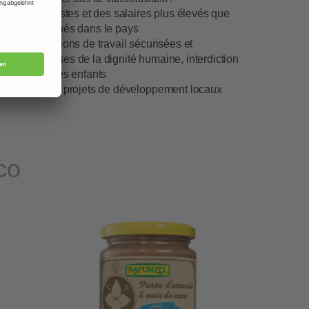
- des prix justes et des salaires plus élevés que
ceux pratiqués dans le pays
- des conditions de travail sécurisées et
respectueuses de la dignité humaine, interdiction
du travail des enfants
- soutien de projets de développement locaux
co