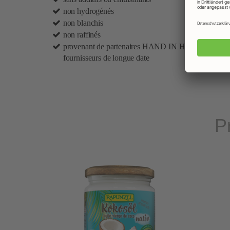
non hydrogénés
non blanchis
non raffinés
provenant de partenaires HAND IN HAND et de
fournisseurs de longue date
P