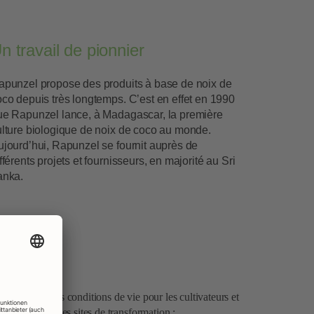
n travail de pionnier
apunzel propose des produits à base de noix de
co depuis très longtemps. C’est en effet en 1990
ue Rapunzel lance, à Madagascar, la première
ulture biologique de noix de coco au monde.
ujourd’hui, Rapunzel se fournit auprès de
fférents projets et fournisseurs, en majorité au Sri
anka.
unzel
De meilleures conditions de vie pour les cultivateurs et
les ouvriers des sites de transformation :