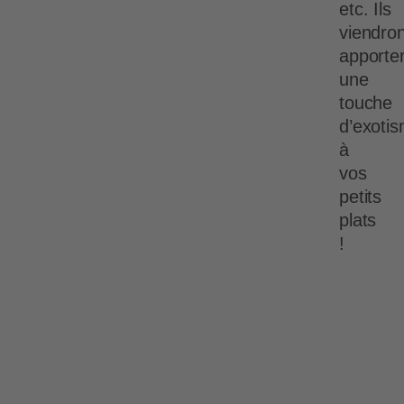
etc. Ils
viendron
apporte
une
touche
d’exoti
à
vos
petits
plats
!