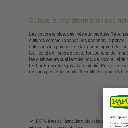
Culture et transformation des noi
Les cocotiers bios, destinés aux produits Rapunzel
cultures comme l’ananas, les bananes, le poivre, la
sols sous les palmiers se fait par un apport de c
feuilles et de fibres de coco. Tout au long de l’an
les cultivateurs cueillent les noix de coco à l’ai
les hauts cocotiers jusqu’à maturité. Puis elles so
de coco peuvent ensuite être utilisées pour réalise
Les 
100 % issus de l’agriculture biologique
sans additifs ou émulsifiants