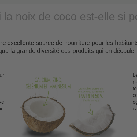
la noix de coco est-elle si 
ne excellente source de nourriture pour les habitant
 que la grande diversité des produits qui en découle
ur
L
pa
to
co
ve
é
x
ca