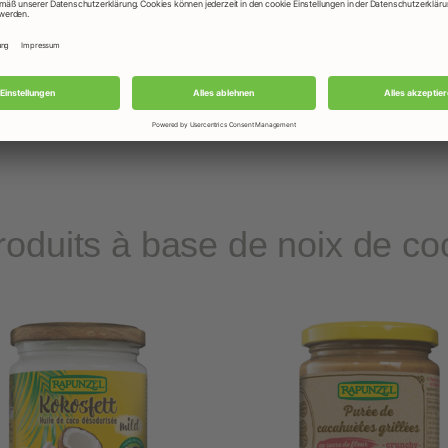
durable :
- culture des cocotiers en agroforesterie
- sans utilisation d’engrais minéraux
- les enveloppes fibreuses des noix de coco sont
utilisées comme engrais riche en potassium
roduits à base de noix de co