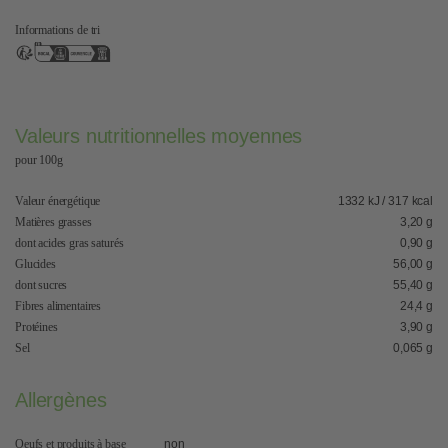
Informations de tri
Valeurs nutritionnelles moyennes
pour 100g
Valeur énergétique
1332 kJ / 317 kcal
Matières grasses
3,20 g
dont acides gras saturés
0,90 g
Glucides
56,00 g
dont sucres
55,40 g
Fibres alimentaires
24,4 g
Protéines
3,90 g
Sel
0,065 g
Allergènes
Oeufs et produits à base
non