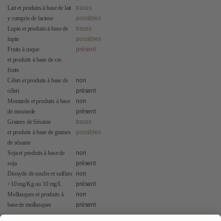
Lait et produits à base de lait
traces
y compris de lactose
possibles
Lupin et produits à base de
traces
lupin
possibles
Fruits à coque
présent
et produits à base de ces
fruits
Céleri et produits à base de
non
céleri
présent
Moutarde et produits à base
non
de moutarde
présent
Graines de Sésame
traces
et produits à base de graines
possibles
de sésame
Soja et produits à base de
non
soja
présent
Dioxyde de soufre et sulfites
non
>10 mg/Kg ou 10 mg/L
présent
Mollusques et produits à
non
base de mollusques
présent