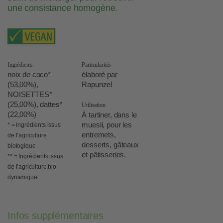
une consistance homogène.
Ingrédients
Particularités
noix de coco*
élaboré par
(53,00%),
Rapunzel
NOISETTES*
(25,00%), dattes*
Utilisation
(22,00%)
À tartiner, dans le
muesli, pour les
* = Ingrédients issus
entremets,
de l’agriculture
desserts, gâteaux
biologique
et pâtisseries.
** = Ingrédients issus
de l’agriculture bio-
dynamique
Infos supplémentaires