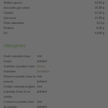
Matières grasses
53,50 g
dont acides gras saturés
35,50 g
Glucides
22,20 g
dont sucres
21,80 g
Fibres alimentaires
12,3 g
Protéines
8,30 g
Sel
0,020 g
Allergènes
Oeufs et produits à base
non
d'oeufs
présent
Arachides et produits à base
traces
d'arachides
possibles
Poisson et produits à base de
non
poissons
présent
Céréales contenant du gluten
non
et produits à base de ces
présent
céréales
Crustacés et produits à base
non
de crustacés
présent