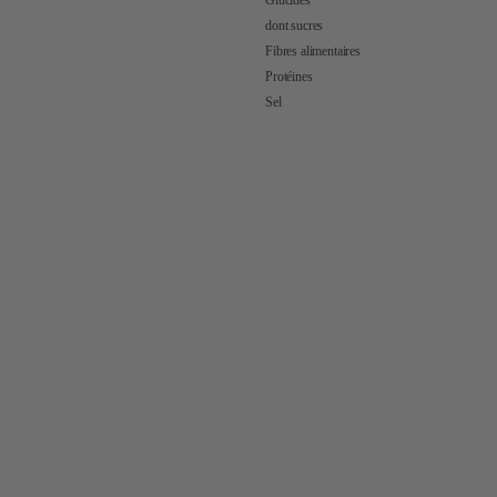
Glucides
dont sucres
Fibres alimentaires
Protéines
Sel