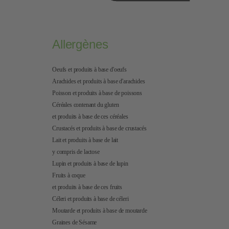
Allergènes
Oeufs et produits à base d'oeufs
Arachides et produits à base d'arachides
Poisson et produits à base de poissons
Céréales contenant du gluten
et produits à base de ces céréales
Crustacés et produits à base de crustacés
Lait et produits à base de lait
y compris de lactose
Lupin et produits à base de lupin
Fruits à coque
et produits à base de ces fruits
Céleri et produits à base de céleri
Moutarde et produits à base de moutarde
Graines de Sésame