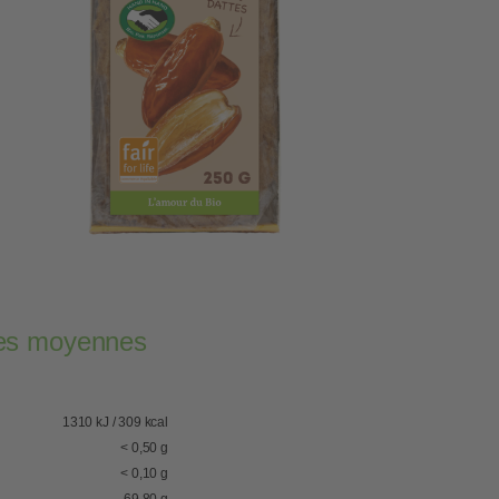
lles moyennes
1310 kJ / 309 kcal
< 0,50 g
< 0,10 g