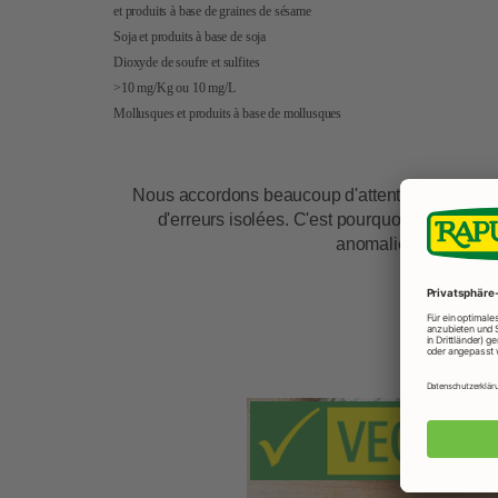
et produits à base de graines de sésame
Soja et produits à base de soja
Dioxyde de soufre et sulfites
>10 mg/Kg ou 10 mg/L
Mollusques et produits à base de mollusques
Nous accordons beaucoup d'attention à la gest
d'erreurs isolées. C'est pourquoi nous vous
anomalies, nous vous
Rece