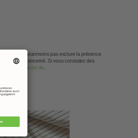
s ne pouvons néanmoins pas exclure la présence
e du produit concerné. Si vous constatez des
e :
info@rapunzel.de
.
or Life