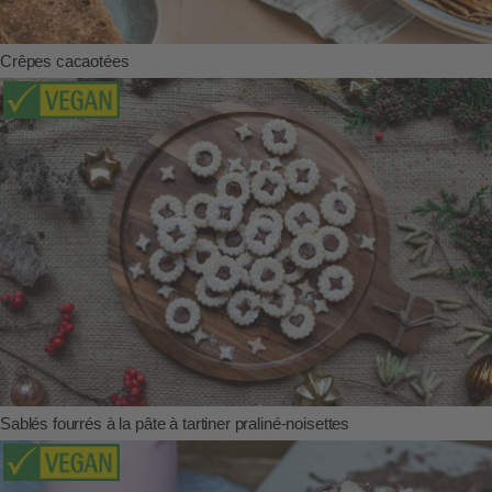
Crêpes cacaotées
Sablés fourrés à la pâte à tartiner praliné-noisettes