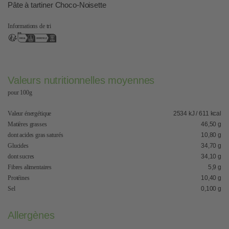
Pâte à tartiner Choco-Noisette
Informations de tri
Valeurs nutritionnelles moyennes
pour 100g
Valeur énergétique
2534 kJ / 611 kcal
Matières grasses
46,50 g
dont acides gras saturés
10,80 g
Glucides
34,70 g
dont sucres
34,10 g
Fibres alimentaires
5,9 g
Protéines
10,40 g
Sel
0,100 g
Allergènes