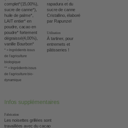
complet*(15,00%),
rapadura et du
sucre de canne*),
sucre de canne
huile de palme*,
Cristallino, élaboré
LAIT entier* en
par Rapunzel
poudre, cacao en
poudre* fortement
Utilisation
dégraissé(4,00%),
À tartiner, pour
vanille Bourbon*
entremets et
pâtisseries !
* = Ingrédients issus
de l’agriculture
biologique
** = Ingrédients issus
de l’agriculture bio-
dynamique
Infos supplémentaires
Fabrication
Les noisettes grillées sont
travaillées avec du cacao