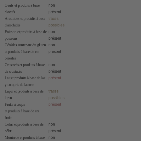
Oeufs et produits à base
non
d'oeufs
présent
Arachides et produits à base
traces
d'arachides
possibles
Poisson et produits à base de
non
poissons
présent
Céréales contenant du gluten
non
et produits à base de ces
présent
céréales
Crustacés et produits à base
non
de crustacés
présent
Lait et produits à base de lait
présent
y compris de lactose
Lupin et produits à base de
traces
lupin
possibles
Fruits à coque
présent
et produits à base de ces
fruits
Céleri et produits à base de
non
céleri
présent
Moutarde et produits à base
non