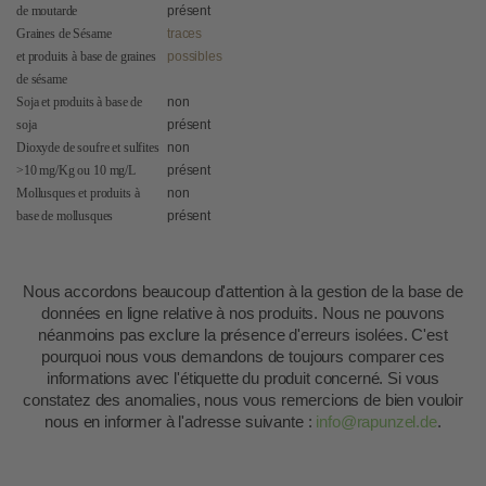
de moutarde
présent
Graines de Sésame
traces
et produits à base de graines
possibles
de sésame
Soja et produits à base de
non
soja
présent
Dioxyde de soufre et sulfites
non
>10 mg/Kg ou 10 mg/L
présent
Mollusques et produits à
non
base de mollusques
présent
Nous accordons beaucoup d'attention à la gestion de la base de
données en ligne relative à nos produits. Nous ne pouvons
néanmoins pas exclure la présence d'erreurs isolées. C'est
pourquoi nous vous demandons de toujours comparer ces
informations avec l'étiquette du produit concerné. Si vous
constatez des anomalies, nous vous remercions de bien vouloir
nous en informer à l'adresse suivante :
info@rapunzel.de
.