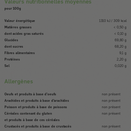
Valeurs nutritionnelles moyennes
pour 100g
Valeur énergétique
1310 kJ / 309 kcal
Matières grasses
< 0,50 g
dont acides gras saturés
< 0,10 g
Glucides
69,80 g
dont sucres
68,20 g
Fibres alimentaires
9,1 g
Protéines
2,20 g
Sel
0,020 g
Allergènes
Oeufs et produits à base d'oeufs
non présent
Arachides et produits à base d'arachides
non présent
Poisson et produits à base de poissons
non présent
Céréales contenant du gluten
non présent
et produits à base de ces céréales
Crustacés et produits à base de crustacés
non présent