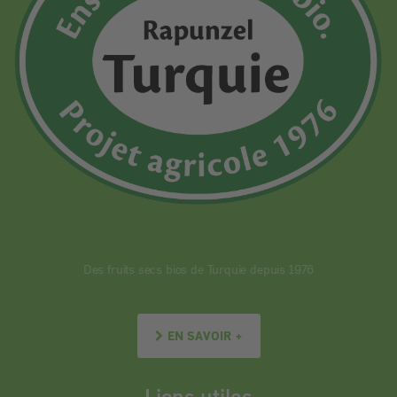
Des fruits secs bios de Turquie depuis 1976
EN SAVOIR +
Liens utiles