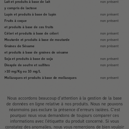
Lait et produits à base de lait
non présent
y compris de lactose
Lupin et produits à base de lupin
non présent
Fruits à coque
non présent
et produits à base de ces fruits
Céleri et produits à base de céleri
non présent
Moutarde et produits à base de moutarde
non présent
Graines de Sésame
non présent
et produits à base de graines de sésame
Soja et produits à base de soja
non présent
Dioxyde de soufre et sulfites
non présent
>10 mg/Kg ou 10 mg/L
Mollusques et produits à base de mollusques
non présent
Nous accordons beaucoup d'attention à la gestion de la base
de données en ligne relative à nos produits. Nous ne pouvons
néanmoins pas exclure la présence d'erreurs isolées. C'est
pourquoi nous vous demandons de toujours comparer ces
informations avec l'étiquette du produit concerné. Si vous
constatez des anomalies, nous vous remercions de bien vouloir