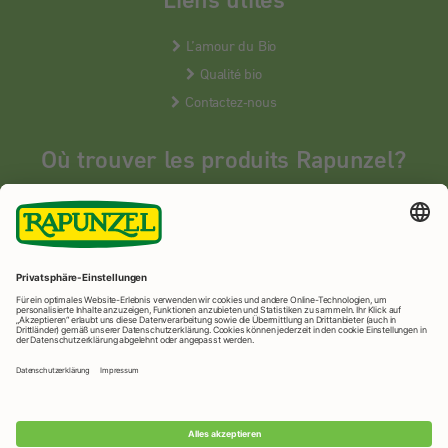
L’amour du Bio
Qualité bio
Contactez-nous
Où trouver les produits Rapunzel?
Les produits Rapunzel sont vendus en France uniquement dans les
magasins bios spécialisés.
MAGASINS BIOS
Rapunzel Naturkost
© 2026 •
Mentions légales
&
protection des
données
•
Imprimer la page
•
Paramètres de confidentialité