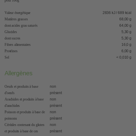
pour 100g
Valeur énergétique
2836 kJ / 689 kcal
Matières grasses
68,00 g
dont acides gras saturés
64,00 g
Glucides
5,30 g
dont sucres
5,30 g
Fibres alimentaires
16,0 g
Protéines
6,00 g
Sel
< 0,010 g
Allergènes
Oeufs et produits à base
non
d'oeufs
présent
Arachides et produits à base
non
d'arachides
présent
Poisson et produits à base de
non
poissons
présent
Céréales contenant du gluten
non
et produits à base de ces
présent