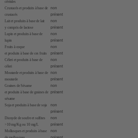
céréales
Crustacés et produits à base de
non
crustacés
présent
Lait et produits à base de lait
non
y compris de lactose
présent
Lupin et produits à base de
non
lupin
présent
Fruits à coque
non
et produits à base de ces fruits
présent
Céleri et produits à base de
non
céleri
présent
Moutarde et produits à base de
non
moutarde
présent
Graines de Sésame
non
et produits à base de graines de
présent
sésame
Soja et produits à base de soja
non
présent
Dioxyde de soufre et sulfites
non
>10 mg/Kg ou 10 mg/L
présent
Mollusques et produits à base
non
de mollusques
présent