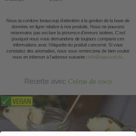
Nous accordons beaucoup d'attention à la gestion de la base de
données en ligne relative à nos produits. Nous ne pouvons
néanmoins pas exclure la présence d'erreurs isolées. C'est
pourquoi nous vous demandons de toujours comparer ces
informations avec l'étiquette du produit concerné. Si vous
constatez des anomalies, nous vous remercions de bien vouloir
nous en informer à l'adresse suivante :
info@rapunzel.de
.
Recette avec
Crème de coco