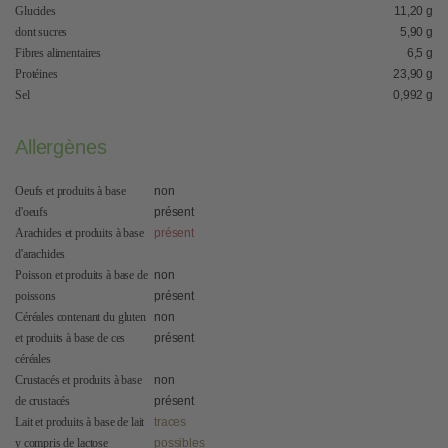
Glucides
11,20 g
dont sucres
5,90 g
Fibres alimentaires
6,5 g
Protéines
23,90 g
Sel
0,992 g
Allergènes
Oeufs et produits à base
non
d'oeufs
présent
Arachides et produits à base
présent
d'arachides
Poisson et produits à base de
non
poissons
présent
Céréales contenant du gluten
non
et produits à base de ces
présent
céréales
Crustacés et produits à base
non
de crustacés
présent
Lait et produits à base de lait
traces
y compris de lactose
possibles