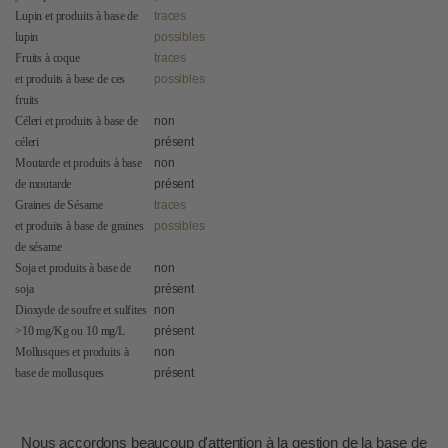
Lupin et produits à base de
traces
lupin
possibles
Fruits à coque
traces
et produits à base de ces
possibles
fruits
Céleri et produits à base de
non
céleri
présent
Moutarde et produits à base
non
de moutarde
présent
Graines de Sésame
traces
et produits à base de graines
possibles
de sésame
Soja et produits à base de
non
soja
présent
Dioxyde de soufre et sulfites
non
>10 mg/Kg ou 10 mg/L
présent
Mollusques et produits à
non
base de mollusques
présent
Nous accordons beaucoup d'attention à la gestion de la base de