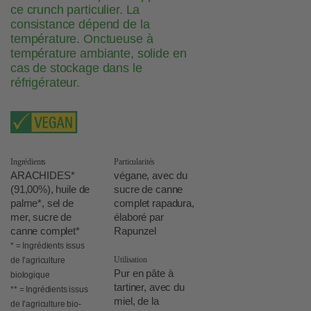
ce crunch particulier. La
consistance dépend de la
température. Onctueuse à
température ambiante, solide en
cas de stockage dans le
réfrigérateur.
Ingrédients
Particularités
ARACHIDES*
végane, avec du
(91,00%), huile de
sucre de canne
palme*, sel de
complet rapadura,
mer, sucre de
élaboré par
canne complet*
Rapunzel
* = Ingrédients issus
Utilisation
de l’agriculture
Pur en pâte à
biologique
tartiner, avec du
** = Ingrédients issus
miel, de la
de l’agriculture bio-