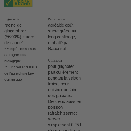
Ingrédients
Particularités
racine de
agréable goût
gingembre*
sucré grâce au
(56,00%), sucre
long confisage,
de canne*
emballé par
Rapunzel
* = Ingrédients issus
de l’agriculture
Utilisation
biologique
pour grignoter,
** = Ingrédients issus
particulièrement
de l’agriculture bio-
pendant la saison
dynamique
froide, pour
cuisiner ou faire
des gâteaux.
Délicieux aussi en
boisson
rafraîchissante:
verser
simplement 0,25 l
d'eau chaude sur