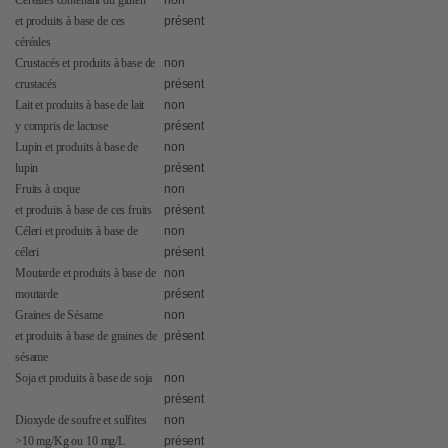
et produits à base de ces
présent
céréales
Crustacés et produits à base de
non
crustacés
présent
Lait et produits à base de lait
non
y compris de lactose
présent
Lupin et produits à base de
non
lupin
présent
Fruits à coque
non
et produits à base de ces fruits
présent
Céleri et produits à base de
non
céleri
présent
Moutarde et produits à base de
non
moutarde
présent
Graines de Sésame
non
et produits à base de graines de
présent
sésame
Soja et produits à base de soja
non
présent
Dioxyde de soufre et sulfites
non
>10 mg/Kg ou 10 mg/L
présent