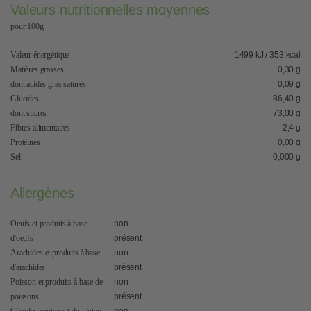
Valeurs nutritionnelles moyennes
pour 100g
Valeur énergétique
1499 kJ / 353 kcal
Matières grasses
0,30 g
dont acides gras saturés
0,09 g
Glucides
86,40 g
dont sucres
73,00 g
Fibres alimentaires
2,4 g
Protéines
0,00 g
Sel
0,000 g
Allergènes
Oeufs et produits à base
non
d'oeufs
présent
Arachides et produits à base
non
d'arachides
présent
Poisson et produits à base de
non
poissons
présent
Céréales contenant du gluten
non